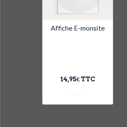
Affiche E-monsite
L'affiche qui
sublime votre
décoration
intérieure.
14,95€
TTC
Détails